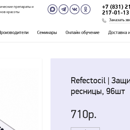
+7 (831) 2
ические препараты и
нов красоты
217-01-13
Заказать зв
Производители
Семинары
Онлайн обучение
Доставка 
Refectoсil | За
ресницы, 96шт
710р.