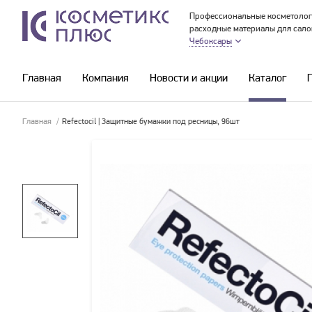
Профессиональные косметолог
расходные материалы для сало
Чебоксары
Главная
Компания
Новости и акции
Каталог
Главная
/
Refectoсil | Защитные бумажки под ресницы, 96шт