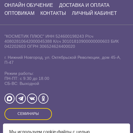
ОНЛАЙН ОБУЧЕНИЕ
ДОСТАВКА И ОПЛАТА
ОПТОВИКАМ
КОНТАКТЫ
ЛИЧНЫЙ КАБИНЕТ
"КОСМЕТИК ПЛЮС"
ИНН 524600198243
Р/сч
40802810642000045388
К/сч 30101810900000000603
БИК
042202603
ОГРН 306524624400020
г. Нижний Новгород, ул. Октябрьской Революции, дом 45-А,
П-47
Режим работы:
ПН-ПТ: с 9.30 до 18.00
СБ-ВС: Выходной
СЕМИНАРЫ
Мы используем
cookie-файлы
с целью