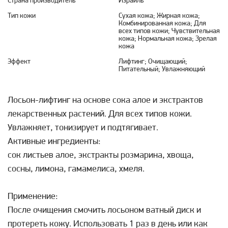
Страна производитель
Израиль
Тип кожи
Сухая кожа; Жирная кожа;
Комбинированная кожа; Для
всех типов кожи; Чувствительная
кожа; Нормальная кожа; Зрелая
кожа
Эффект
Лифтинг; Очищающий;
Питательный; Увлажняющий
Лосьон-лифтинг на основе сока алое и экстрактов
лекарственных растений. Для всех типов кожи.
Увлажняет, тонизирует и подтягивает.
Активные ингредиенты:
сок листьев алое, экстракты розмарина, хвоща,
сосны, лимона, гамамелиса, хмеля.
Применение:
После очищения смочить лосьоном ватный диск и
протереть кожу. Использовать 1 раз в день или как