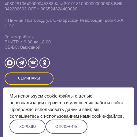
40802810642000045388
К/сч 30101810900000000603
БИК
042202603
ОГРН 306524624400020
г. Нижний Новгород, ул. Октябрьской Революции, дом 45-А,
П-47
Режим работы:
ПН-ПТ: с 9.30 до 18.00
СБ-ВС: Выходной
СЕМИНАРЫ
Мы используем
cookie-файлы
с целью
Оставляя заявку на сайте, Вы даете свое согласие на
персонализации сервисов и улучшения работы сайта.
обработку
персональных данных
и соглашаетесь c
политикой
Продолжая использовать данный сайт, вы
конфиденциальности.
соглашаетесь с использованием нами cookie-файлов.
ХОРОШО
ОТКЛОНИТЬ
Разработка сайта –
Скадиум