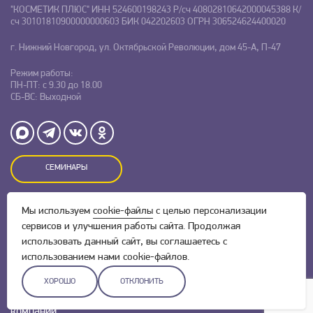
"КОСМЕТИК ПЛЮС"
ИНН 524600198243
Р/сч 40802810642000045388
К/
сч 30101810900000000603
БИК 042202603
ОГРН 306524624400020
г. Нижний Новгород, ул. Октябрьской Революции, дом 45-А, П-47
Режим работы:
ПН-ПТ: с 9.30 до 18.00
СБ-ВС: Выходной
СЕМИНАРЫ
Мы используем
cookie-файлы
с целью персонализации
Оставляя заявку на сайте, Вы даете свое согласие на обработку
персональных данных
и соглашаетесь c
политикой
сервисов и улучшения работы сайта. Продолжая
конфиденциальности.
использовать данный сайт, вы соглашаетесь с
использованием нами cookie-файлов.
ХОРОШО
ОТКЛОНИТЬ
Разработка сайта –
Скадиум