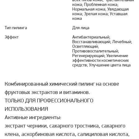
всех типов кожи; Чувствительная
кожа; Проблемная кожа;
Нормальная кожа; Увядающая
кожа; Зрелая кожа; Уставшая
кожа
Тип пилинга
Для лица
Эффект
Антибактериальный;
Восстанавливающий; Лечебный;
Осветляющий;
Противовоспалительный;
Регенерирующий; Увеличение
эффективности косметических
средств; Улучшение цвета лица
Комбинированный химический пилинг на основе
фруктовых экстрактов и витаминов.
ТОЛЬКО ДЛЯ ПРОФЕССИОНАЛЬНОГО
ИСПОЛЬЗОВАНИЯ
Активные ингредиенты:
экстракт черники, сахарного тростника, сахарного
клена, аскорбиновая кислота, салициловая кислота,