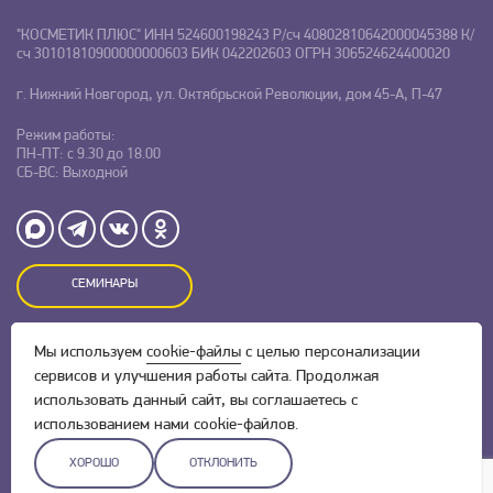
"КОСМЕТИК ПЛЮС"
ИНН 524600198243
Р/сч 40802810642000045388
К/
сч 30101810900000000603
БИК 042202603
ОГРН 306524624400020
г. Нижний Новгород, ул. Октябрьской Революции, дом 45-А, П-47
Режим работы:
ПН-ПТ: с 9.30 до 18.00
СБ-ВС: Выходной
СЕМИНАРЫ
Мы используем
cookie-файлы
с целью персонализации
Оставляя заявку на сайте, Вы даете свое согласие на обработку
персональных данных
и соглашаетесь c
политикой
сервисов и улучшения работы сайта. Продолжая
конфиденциальности.
использовать данный сайт, вы соглашаетесь с
использованием нами cookie-файлов.
ХОРОШО
ОТКЛОНИТЬ
Разработка сайта –
Скадиум