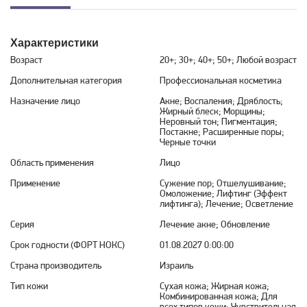
Характеристики
Возраст
20+; 30+; 40+; 50+; Любой возраст
Дополнительная категория
Профессиональная косметика
Назначение лицо
Акне; Воспаления; Дряблость;
Жирный блеск; Морщины;
Неровный тон; Пигментация;
Постакне; Расширенные поры;
Черные точки
Область применения
Лицо
Применение
Сужение пор; Отшелушивание;
Омоложение; Лифтинг (Эффект
лифтинга); Лечение; Осветление
Серия
Лечение акне; Обновление
Срок годности (ФОРТ НОКС)
01.08.2027 0:00:00
Страна производитель
Израиль
Тип кожи
Сухая кожа; Жирная кожа;
Комбинированная кожа; Для